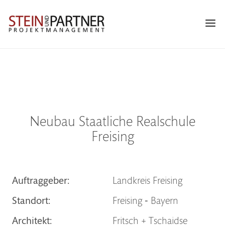
Zur
Skip
Zur
Hauptnavigation
to
Fußzeile
Navi
springen
main
springen
Men
content
Neubau Staatliche Realschule
Freising
Auftraggeber:
Landkreis Freising
Standort:
Freising ‐ Bayern
Architekt:
Fritsch + Tschaidse