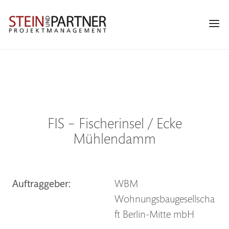
Zur
Skip
Zur
Hauptnavigation
to
Fußzeile
Navi
springen
main
springen
Men
content
FIS – Fischerinsel / Ecke
Mühlendamm
Auftraggeber:
WBM
Wohnungsbaugesellscha
ft Berlin-Mitte mbH