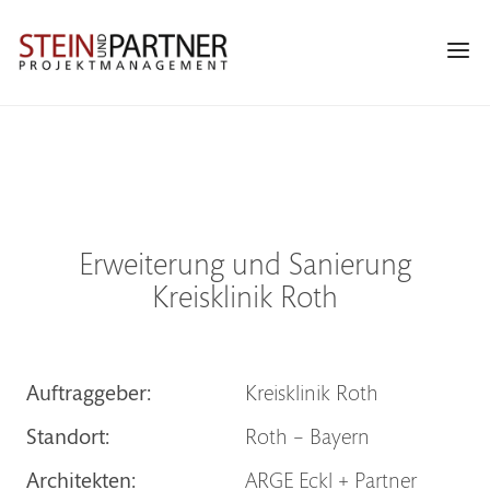
Zur
Skip
Zur
Hauptnavigation
to
Fußzeile
Navi
springen
main
springen
Men
content
Erweiterung und Sanierung
Kreisklinik Roth
Auftraggeber:
Kreisklinik Roth
Standort:
Roth – Bayern
Architekten:
ARGE Eckl + Partner