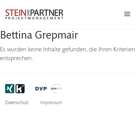
Zur
Skip
Zur
Hauptnavigation
to
Fußzeile
Navi
springen
main
springen
Men
content
Bettina Grepmair
Es wurden keine Inhalte gefunden, die Ihren Kriterien
entsprechen.
Footer
Datenschutz
Impressum